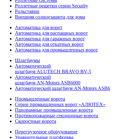
Роллетные системы
Роллетные решетки серии Security
Рольставни
Внешняя солнцезащита для дома
Автоматика для ворот
Автоматика для распашных ворот
Автоматика для гаражных ворот
Автоматика для откатных ворот
Автоматика для промышленных ворот
Шлагбаумы
Автоматический
шлагбаум ALUTECH BRAVO BV-5
Автоматический
шлагбаум AN-Motors ASB6000
Автоматический шлагбаум AN-Motors ASB6
Промышленные ворота
Серии промышленных ворот «АЛЮТЕХ»
Панорамные промышленные ворота
Противопожарные секционные ворота
Скоростные ворота
Перегрузочное оборудование
Уравнительные платформы