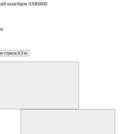
кий шлагбаум ASB6000
я.
я стрела 6,3 м