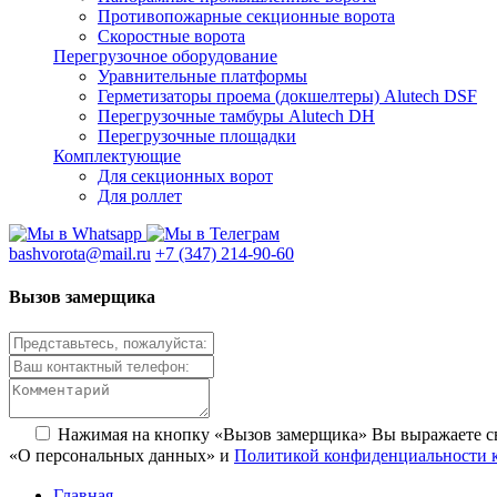
Противопожарные секционные ворота
Скоростные ворота
Перегрузочное оборудование
Уравнительные платформы
Герметизаторы проема (докшелтеры) Alutech DSF
Перегрузочные тамбуры Alutech DH
Перегрузочные площадки
Комплектующие
Для секционных ворот
Для роллет
bashvorota@mail.ru
+7 (347) 214-90-60
Вызов замерщика
Нажимая на кнопку «Вызов замерщика» Вы выражаете 
«О персональных данных» и
Политикой конфиденциальности 
Главная