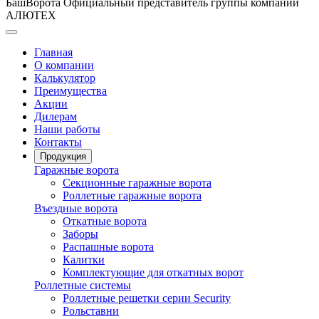
БашВорота
Официальный представитель группы компаний
АЛЮТЕХ
Главная
О компании
Калькулятор
Преимущества
Акции
Дилерам
Наши работы
Контакты
Продукция
Гаражные ворота
Секционные гаражные ворота
Роллетные гаражные ворота
Въездные ворота
Откатные ворота
Заборы
Распашные ворота
Калитки
Комплектующие для откатных ворот
Роллетные системы
Роллетные решетки серии Security
Рольставни