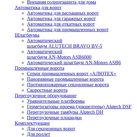
Внешняя солнцезащита для дома
Автоматика для ворот
Автоматика для распашных ворот
Автоматика для гаражных ворот
Автоматика для откатных ворот
Автоматика для промышленных ворот
Шлагбаумы
Автоматический
шлагбаум ALUTECH BRAVO BV-5
Автоматический
шлагбаум AN-Motors ASB6000
Автоматический шлагбаум AN-Motors ASB6
Промышленные ворота
Серии промышленных ворот «АЛЮТЕХ»
Панорамные промышленные ворота
Противопожарные секционные ворота
Скоростные ворота
Перегрузочное оборудование
Уравнительные платформы
Герметизаторы проема (докшелтеры) Alutech DSF
Перегрузочные тамбуры Alutech DH
Перегрузочные площадки
Комплектующие
Для секционных ворот
Для роллет