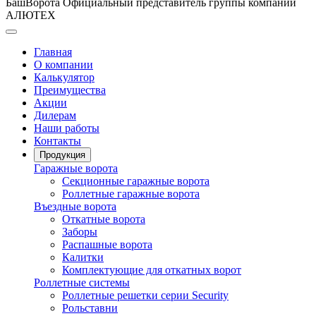
БашВорота
Официальный представитель группы компаний
АЛЮТЕХ
Главная
О компании
Калькулятор
Преимущества
Акции
Дилерам
Наши работы
Контакты
Продукция
Гаражные ворота
Секционные гаражные ворота
Роллетные гаражные ворота
Въездные ворота
Откатные ворота
Заборы
Распашные ворота
Калитки
Комплектующие для откатных ворот
Роллетные системы
Роллетные решетки серии Security
Рольставни