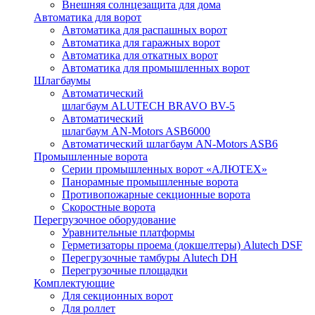
Внешняя солнцезащита для дома
Автоматика для ворот
Автоматика для распашных ворот
Автоматика для гаражных ворот
Автоматика для откатных ворот
Автоматика для промышленных ворот
Шлагбаумы
Автоматический
шлагбаум ALUTECH BRAVO BV-5
Автоматический
шлагбаум AN-Motors ASB6000
Автоматический шлагбаум AN-Motors ASB6
Промышленные ворота
Серии промышленных ворот «АЛЮТЕХ»
Панорамные промышленные ворота
Противопожарные секционные ворота
Скоростные ворота
Перегрузочное оборудование
Уравнительные платформы
Герметизаторы проема (докшелтеры) Alutech DSF
Перегрузочные тамбуры Alutech DH
Перегрузочные площадки
Комплектующие
Для секционных ворот
Для роллет