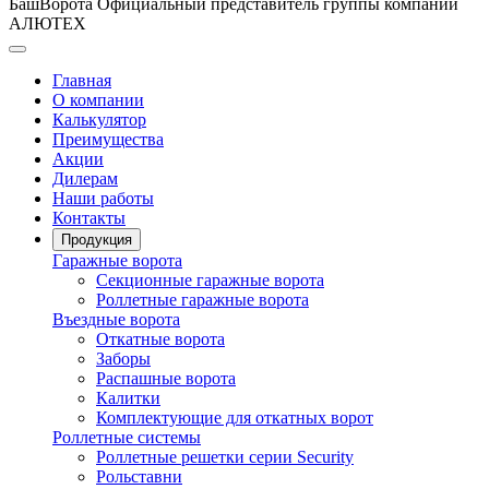
БашВорота
Официальный представитель группы компаний
АЛЮТЕХ
Главная
О компании
Калькулятор
Преимущества
Акции
Дилерам
Наши работы
Контакты
Продукция
Гаражные ворота
Секционные гаражные ворота
Роллетные гаражные ворота
Въездные ворота
Откатные ворота
Заборы
Распашные ворота
Калитки
Комплектующие для откатных ворот
Роллетные системы
Роллетные решетки серии Security
Рольставни