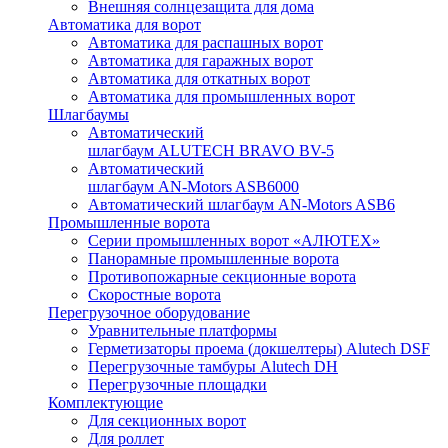
Внешняя солнцезащита для дома
Автоматика для ворот
Автоматика для распашных ворот
Автоматика для гаражных ворот
Автоматика для откатных ворот
Автоматика для промышленных ворот
Шлагбаумы
Автоматический
шлагбаум ALUTECH BRAVO BV-5
Автоматический
шлагбаум AN-Motors ASB6000
Автоматический шлагбаум AN-Motors ASB6
Промышленные ворота
Серии промышленных ворот «АЛЮТЕХ»
Панорамные промышленные ворота
Противопожарные секционные ворота
Скоростные ворота
Перегрузочное оборудование
Уравнительные платформы
Герметизаторы проема (докшелтеры) Alutech DSF
Перегрузочные тамбуры Alutech DH
Перегрузочные площадки
Комплектующие
Для секционных ворот
Для роллет