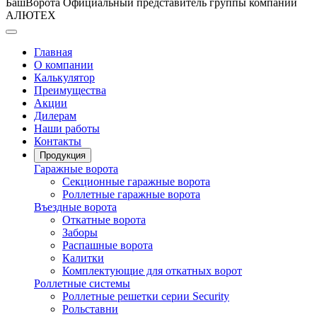
БашВорота
Официальный представитель группы компаний
АЛЮТЕХ
Главная
О компании
Калькулятор
Преимущества
Акции
Дилерам
Наши работы
Контакты
Продукция
Гаражные ворота
Секционные гаражные ворота
Роллетные гаражные ворота
Въездные ворота
Откатные ворота
Заборы
Распашные ворота
Калитки
Комплектующие для откатных ворот
Роллетные системы
Роллетные решетки серии Security
Рольставни