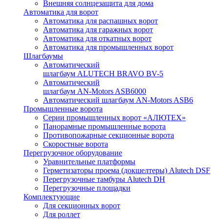
Внешняя солнцезащита для дома
Автоматика для ворот
Автоматика для распашных ворот
Автоматика для гаражных ворот
Автоматика для откатных ворот
Автоматика для промышленных ворот
Шлагбаумы
Автоматический
шлагбаум ALUTECH BRAVO BV-5
Автоматический
шлагбаум AN-Motors ASB6000
Автоматический шлагбаум AN-Motors ASB6
Промышленные ворота
Серии промышленных ворот «АЛЮТЕХ»
Панорамные промышленные ворота
Противопожарные секционные ворота
Скоростные ворота
Перегрузочное оборудование
Уравнительные платформы
Герметизаторы проема (докшелтеры) Alutech DSF
Перегрузочные тамбуры Alutech DH
Перегрузочные площадки
Комплектующие
Для секционных ворот
Для роллет