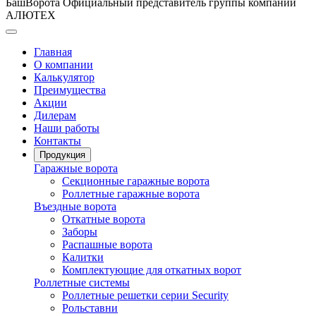
БашВорота
Официальный представитель группы компаний
АЛЮТЕХ
Главная
О компании
Калькулятор
Преимущества
Акции
Дилерам
Наши работы
Контакты
Продукция
Гаражные ворота
Секционные гаражные ворота
Роллетные гаражные ворота
Въездные ворота
Откатные ворота
Заборы
Распашные ворота
Калитки
Комплектующие для откатных ворот
Роллетные системы
Роллетные решетки серии Security
Рольставни