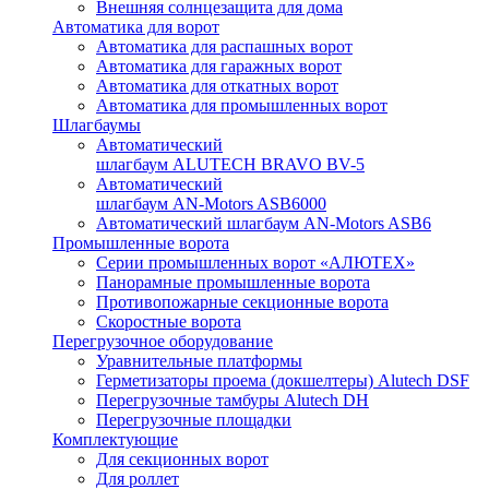
Внешняя солнцезащита для дома
Автоматика для ворот
Автоматика для распашных ворот
Автоматика для гаражных ворот
Автоматика для откатных ворот
Автоматика для промышленных ворот
Шлагбаумы
Автоматический
шлагбаум ALUTECH BRAVO BV-5
Автоматический
шлагбаум AN-Motors ASB6000
Автоматический шлагбаум AN-Motors ASB6
Промышленные ворота
Серии промышленных ворот «АЛЮТЕХ»
Панорамные промышленные ворота
Противопожарные секционные ворота
Скоростные ворота
Перегрузочное оборудование
Уравнительные платформы
Герметизаторы проема (докшелтеры) Alutech DSF
Перегрузочные тамбуры Alutech DH
Перегрузочные площадки
Комплектующие
Для секционных ворот
Для роллет