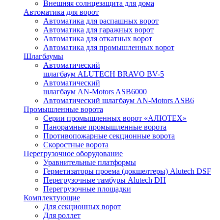
Внешняя солнцезащита для дома
Автоматика для ворот
Автоматика для распашных ворот
Автоматика для гаражных ворот
Автоматика для откатных ворот
Автоматика для промышленных ворот
Шлагбаумы
Автоматический
шлагбаум ALUTECH BRAVO BV-5
Автоматический
шлагбаум AN-Motors ASB6000
Автоматический шлагбаум AN-Motors ASB6
Промышленные ворота
Серии промышленных ворот «АЛЮТЕХ»
Панорамные промышленные ворота
Противопожарные секционные ворота
Скоростные ворота
Перегрузочное оборудование
Уравнительные платформы
Герметизаторы проема (докшелтеры) Alutech DSF
Перегрузочные тамбуры Alutech DH
Перегрузочные площадки
Комплектующие
Для секционных ворот
Для роллет