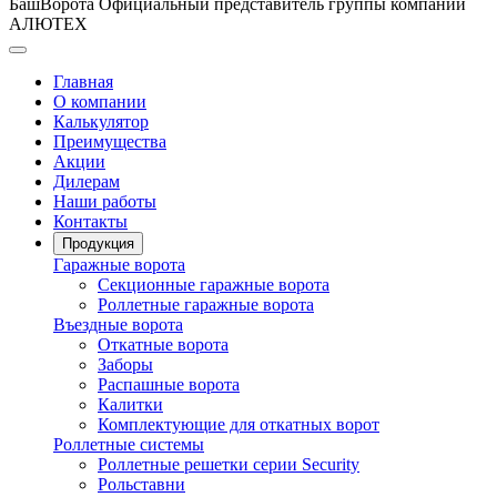
БашВорота
Официальный представитель группы компаний
АЛЮТЕХ
Главная
О компании
Калькулятор
Преимущества
Акции
Дилерам
Наши работы
Контакты
Продукция
Гаражные ворота
Секционные гаражные ворота
Роллетные гаражные ворота
Въездные ворота
Откатные ворота
Заборы
Распашные ворота
Калитки
Комплектующие для откатных ворот
Роллетные системы
Роллетные решетки серии Security
Рольставни